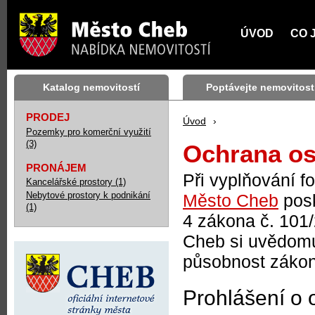
ÚVOD
CO 
Katalog nemovitostí
Poptávejte nemovitost
PRODEJ
Úvod
›
Pozemky pro komerční využití
(3)
Ochrana os
PRONÁJEM
Při vyplňování f
Kancelářské prostory (1)
Nebytové prostory k podnikání
Město Cheb
posk
(1)
4 zákona č. 101
Cheb si uvědomu
působnost zákon
Prohlášení o 