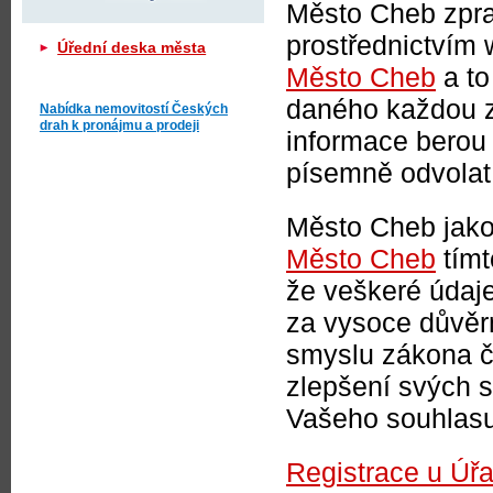
Město Cheb zpra
prostřednictvím
Úřední deska města
Město Cheb
a to
daného každou z
Nabídka nemovitostí Českých
drah k pronájmu a prodeji
informace berou
písemně odvolat 
Město Cheb jako
Město Cheb
tímt
že veškeré údaj
za vysoce důvěrn
smyslu zákona č
zlepšení svých 
Vašeho souhlasu 
Registrace u Úř