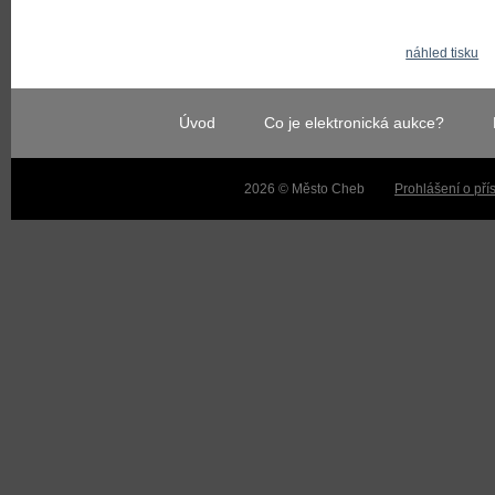
náhled tisku
Úvod
Co je elektronická aukce?
2026 © Město Cheb
Prohlášení o pří